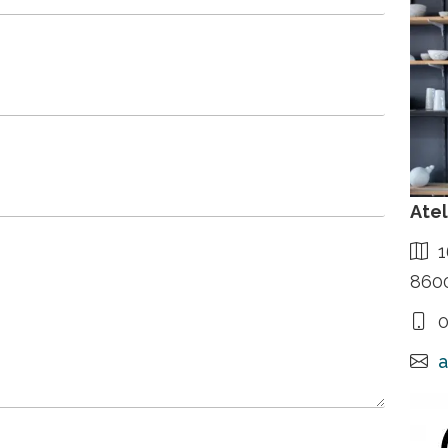
Atel
1
8600
0
a