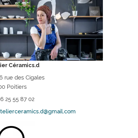
ier Céramics.d
6 rue des Cigales
0 Poitiers
6 25 55 87 02
telierceramics.d@gmail.com