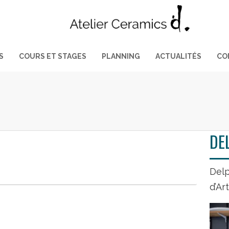
S
COURS ET STAGES
PLANNING
ACTUALITÉS
CO
DE
Delp
d’Ar